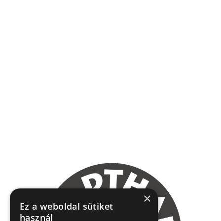
×
Ez a weboldal sütiket
használ